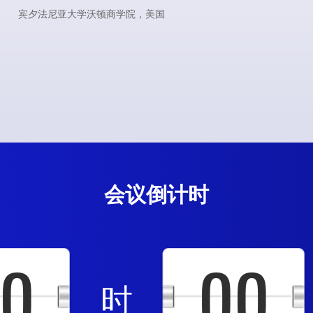
圣约翰大学托宾商学院，美国
会议倒计时
0
00
时