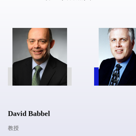
Mark J. Browne
教授